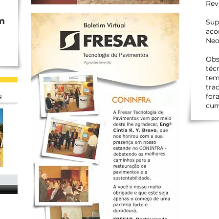
Rev
m
Sup
aco
Neo
Obs
téc
tem
tra
for
cum