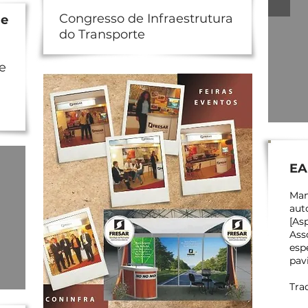
Congresso de Infraestrutura
 e
do Transporte
e
EA
Man
aut
[As
Ass
esp
pav
Tra