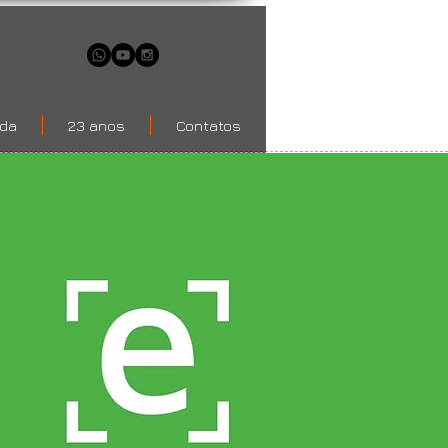
ada
23 anos
Contatos