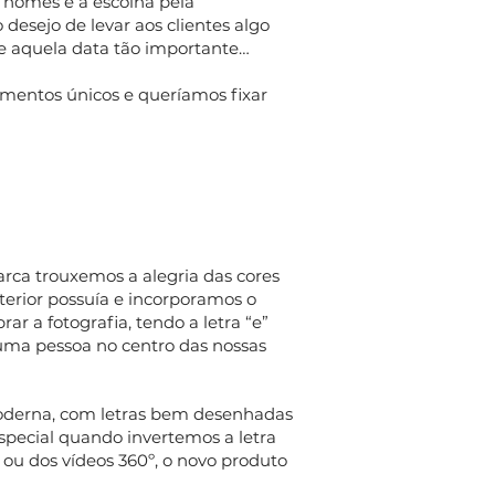
s nomes e a escolha pela
esejo de levar aos clientes algo
se aquela data tão importante…
entos únicos e queríamos fixar
rca trouxemos a alegria das cores
erior possuía e incorporamos o
ar a fotografia, tendo a letra “e”
ma pessoa no centro das nossas
moderna, com letras bem desenhadas
pecial quando invertemos a letra
o ou dos vídeos 360º, o novo produto