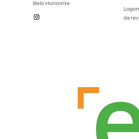
Belo Horizonte
Logom
da rev