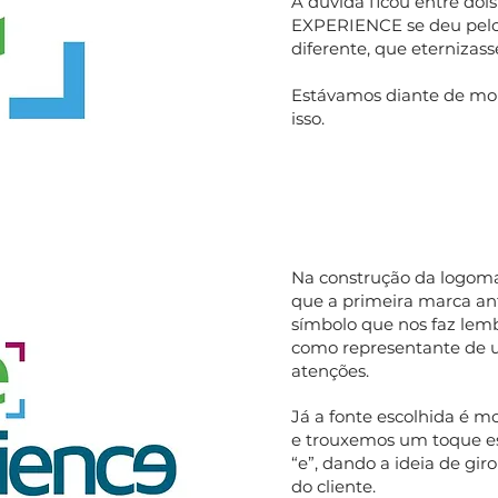
A dúvida ficou entre doi
EXPERIENCE se deu pelo d
diferente, que eternizas
Estávamos diante de mom
isso.
Na construção da logoma
que a primeira marca ant
símbolo que nos faz lembr
como representante de u
atenções.
Já a fonte escolhida é 
e trouxemos um toque es
“e”, dando a ideia de gir
do cliente.