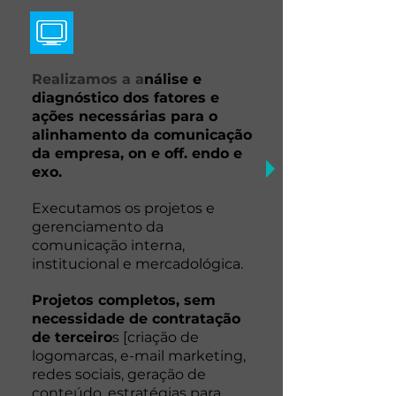
Marketing
on e off
Realizamos a a
nálise e
diagnóstico dos fatores e
ações necessárias para o
alinhamento da comunicação
da empresa, on e off. endo e
exo.
Executamos os projetos e
gerenciamento da
comunicação interna,
institucional e mercadológica.
Projetos completos, sem
necessidade de contratação
de terceiro
s [criação de
logomarcas, e-mail marketing,
redes sociais, geração de
conteúdo, estratégias para