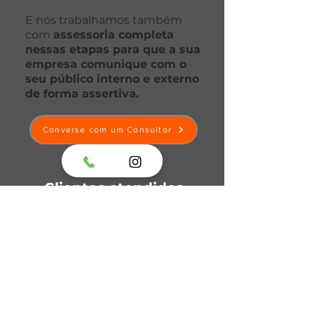
E nós trabalhamos também
com
assessoria completa
nessas etapas para que a sua
empresa comunique com o
seu público interno e externo
de forma assertiva.
Converse com um Consultor
Clientes atendidos