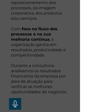
reposicionamento dos
processos, da imagem
corporativa, dos produtos
e/ou serviços.
Com
foco no fluxo dos
processos e na sua
melhoria contínua
, a
organização ganha em
resultados, produtividade e
competitividade.
Durante a consultoria
analisamos os resultados
financeiros da empresa por
área de atuação para
verificar as melhores
oportunidades de negócios.
Comunicação
Integrada