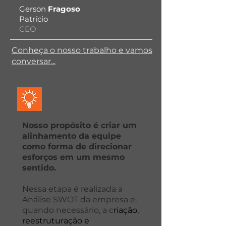
Gerson
Fragoso
Patrício
CEO
Conheça o nosso trabalho e vamos
conversar...
Consultoria com
Inteligência de
mercado
Nosso propósito é criar um
alinhamento da equipe
como forma de direcionar
esforços em um mesmo
sentido.
Nessa etapa é realizada a
Análise SWOT da empresa e,
quando necessário, a c
riação,
reestruturação e