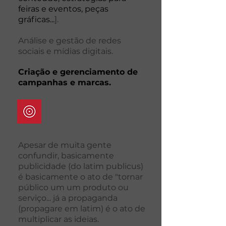
feiras e eventos, peças
gráficas...
].
Análise e gestão de redes
sociais e mídias digitais.
Criação e gerenciamento de
campanhas e marcas.
Publicidade e
Propaganda
Apesar de muita gente
confundir, basicamente
publicidade (do latim publicus)
é basicamente o ato de "tornar
público um um produto ou
serviço... já a propaganda
(propagare em latim) é o ato de
multiplicar as ideias.